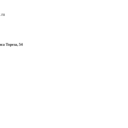
.ru
иса Тореза, 54