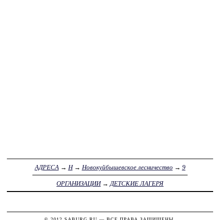
АДРЕСА
→
Н
→
Новокуйбышевское лесничество
→
9
ОРГАНИЗАЦИИ
→
ДЕТСКИЕ ЛАГЕРЯ
© 2012
SABURG.RU
— ВСЕ ПРАВА ЗАЩИЩЕНЫ.