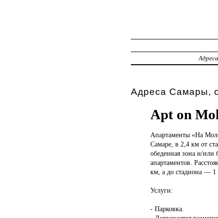
Адрес
Адреса Самары, 
Apt on Mo
Апартаменты «На
Моло
Самаре, в 2,4 км от с
обеденная зона и/или 
апартаментов. Расстоя
км, а до стадиона — 1
Услуги:
- Парковка.
- Допускается размещ