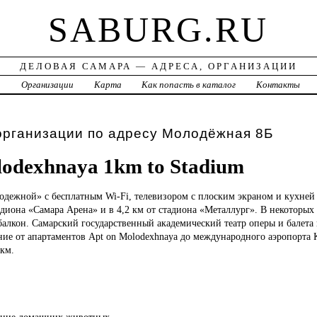
SABURG.RU
ДЕЛОВАЯ САМАРА — АДРЕСА, ОРГАНИЗАЦИИ
а
Организации
Карта
Как попасть в каталог
Контакты
организации по адресу Молодёжная 8Б
lodexhnaya 1km to Stadium
дежной» с бесплатным Wi-Fi, телевизором с плоским экраном и кухней
тадиона «Самара Арена» и в 4,2 км от стадиона «Металлург». В некоторых
балкон. Самарский государственный академический театр оперы и балета 
ние от апартаментов Apt on Molodexhnaya до международного аэропорта 
 км.
ение домашних животных.