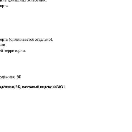
орта.
орта (оплачивается отдельно).
рии.
сей территории.
лодёжная, 8Б
одёжная, 8Б, почтовый индекс 443031