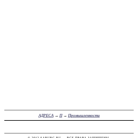
АДРЕСА
→
П
→
Промышленности
© 2012
SABURG.RU
— ВСЕ ПРАВА ЗАЩИЩЕНЫ.