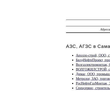
Адрес
АЗС, АГЗС в Сам
Аполло-строй, ООО, с
БилдНефтеПроект, про
Волгаэлектромонтаж,
ВОЛГОЖИЛСТРОЙ, стр
Димас, ООО, промышл
Метролог, ЗАО, торго
РосНефтеГазМонтаж, З
Спецсервис, строител