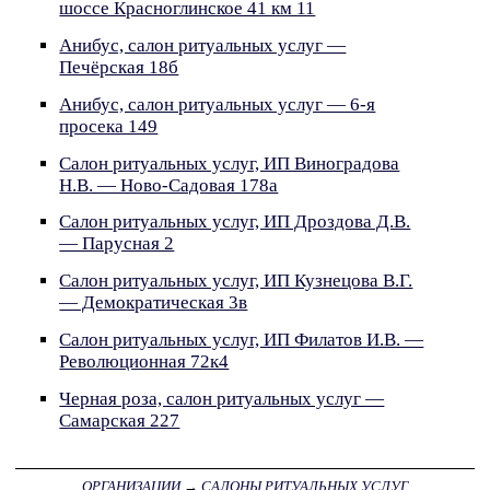
шоссе Красноглинское 41 км 11
Анибус, салон ритуальных услуг —
Печёрская 18б
Анибус, салон ритуальных услуг — 6-я
просека 149
Салон ритуальных услуг, ИП Виноградова
Н.В. — Ново-Садовая 178а
Салон ритуальных услуг, ИП Дроздова Д.В.
— Парусная 2
Салон ритуальных услуг, ИП Кузнецова В.Г.
— Демократическая 3в
Салон ритуальных услуг, ИП Филатов И.В. —
Революционная 72к4
Черная роза, салон ритуальных услуг —
Самарская 227
ОРГАНИЗАЦИИ
→
САЛОНЫ РИТУАЛЬНЫХ УСЛУГ